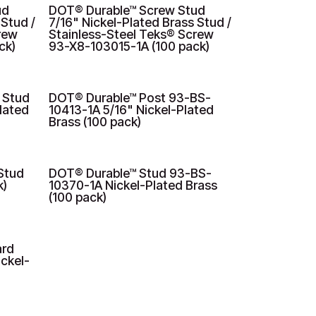
ud
DOT® Durable™ Screw Stud
 Stud /
7/16" Nickel-Plated Brass Stud /
rew
Stainless-Steel Teks® Screw
ck)
93-X8-103015-1A (100 pack)
 Stud
DOT® Durable™ Post 93-BS-
lated
10413-1A 5/16" Nickel-Plated
Brass (100 pack)
Stud
DOT® Durable™ Stud 93-BS-
k)
10370-1A Nickel-Plated Brass
(100 pack)
ard
ckel-