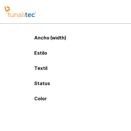
Ir al contenido
Nosotros
Productos
Casos de Éxit
Ancho (width)
Estilo
Textil
Status
Color