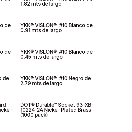
1.82 mts de largo
o de
YKK® VISLON® #10 Blanco de
0.91 mts de largo
o de
YKK® VISLON® #10 Blanco de
0.45 mts de largo
o de
YKK® VISLON® #10 Negro de
DESCONTINUADO
2.79 mts de largo
ard
DOT® Durable™ Socket 93-XB-
BAJO PEDIDO
ickel-
10224-2A Nickel-Plated Brass
(1000 pack)