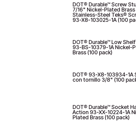
DOT® Durable™ Screw St
7/16" Nickel-Plated Brass
Stainless-Steel Teks® Sc
93-X8-103025-1A (100 pa
DOT® Durable™ Low Shelf
93-BS-10379-1A Nickel-P
Brass (100 pack)
DOT® 93-X8-103934-1A 
HASTA AGOTAR STOCK
con tornillo 3/8" (100 pac
DOT® Durable™ Socket H
Action 93-XX-10224-1A Ni
Plated Brass (100 pack)