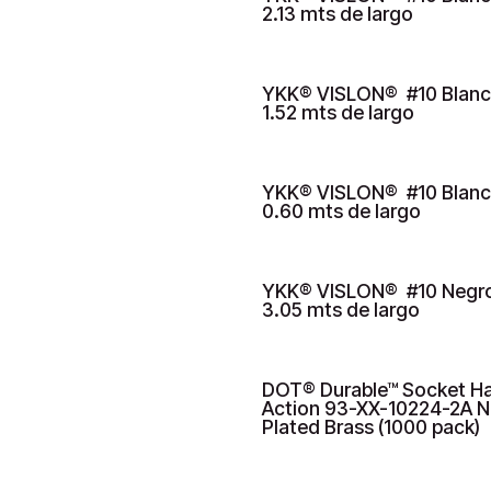
2.13 mts de largo
YKK® VISLON® #10 Blanc
1.52 mts de largo
YKK® VISLON® #10 Blanc
0.60 mts de largo
YKK® VISLON® #10 Negr
HASTA AGOTAR STOCK
3.05 mts de largo
DOT® Durable™ Socket H
BAJO PEDIDO
Action 93-XX-10224-2A N
Plated Brass (1000 pack)