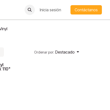
Inicia sesión
Contáctanos
Vinyl
Destacado
Ordenar por:
yl
 110"