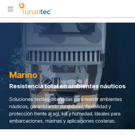
Ir al contenido
Marino
Resistencia total en ambientes náuticos
Soluciones textiles diseñadas para resistir ambientes
náuticos, garantizando durabilidad, flexibilidad y
protección frente al sol, sal y humedad. Ideales para
embarcaciones, marinas y aplicaciones costeras.