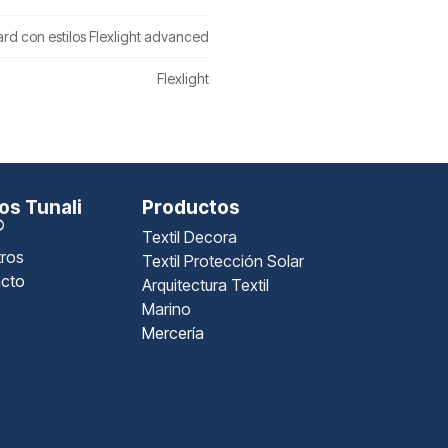
rd con estilos Flexlight advanced
Flexlight
s Tunali
Productos
®
Textil Decora
ros
Textil Protección Solar
cto
Arquitectura Textil
Marino
Mercería