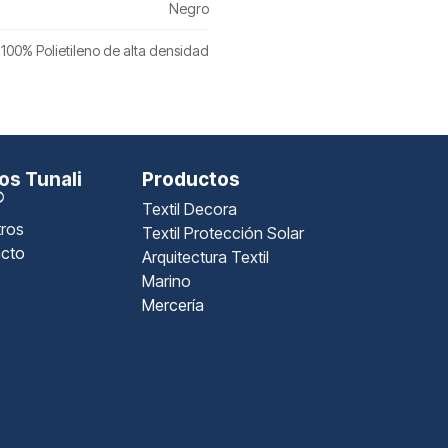
Negro
100% Polietileno de alta densidad
s Tunali
Productos
®
Textil Decora
ros
Textil Protección Solar
cto
Arquitectura Textil
Marino
Mercería