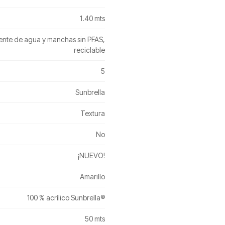
1.40 mts
ente de agua y manchas sin PFAS,
reciclable
5
Sunbrella
Textura
No
¡NUEVO!
Amarillo
100 % acrílico Sunbrella®
50 mts