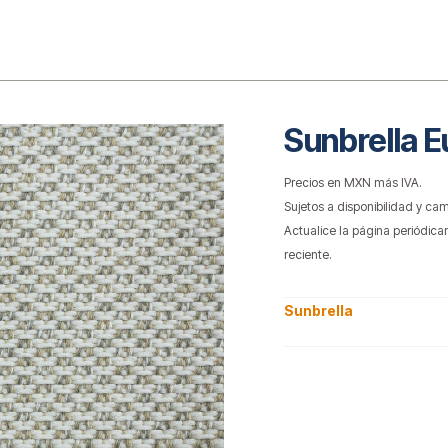
o
Sunbrella E
Precios en MXN más IVA.
Sujetos a disponibilidad y cam
Actualice la página periódica
reciente.
Sunbrella