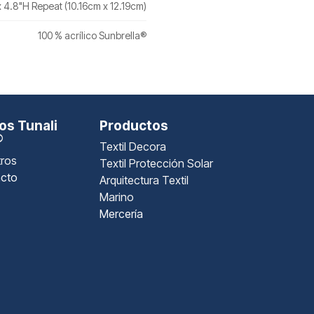
 4.8"H Repeat (10.16cm x 12.19cm)
100 % acrílico Sunbrella®
s Tunali
Productos
®
Textil Decora
ros
Textil Protección Solar
cto
Arquitectura Textil
Marino
Mercería