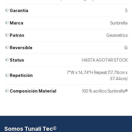
Garantía
5
Marca
Sunbrella
Patrón
Geometrics
Reversible
Si
Status
HASTA AGOTAR STOCK
7"W x 14.74"H Repeat (17.78cm x
Repetición
37.44cm)
Composición Material
100 % acrílico Sunbrella®
Somos Tunali Tec®