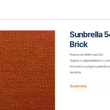
o
Sunbrella 
Brick
Precios en MXN más IVA.
Sujetos a disponibilidad y cam
Actualice la página periódica
reciente.
Sunbrella