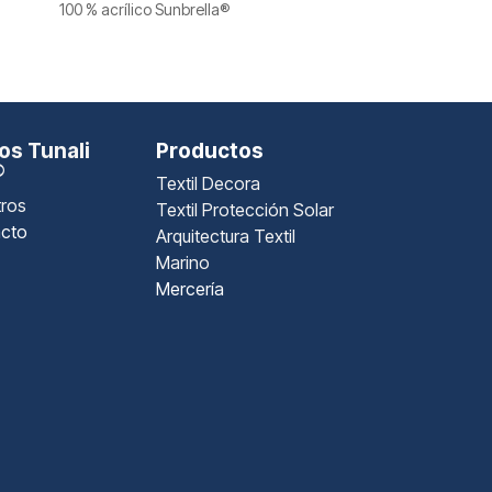
100 % acrílico Sunbrella®
s Tunali
Productos
®
Textil Decora
ros
Textil Protección Solar
cto
Arquitectura Textil
Marino
Mercería