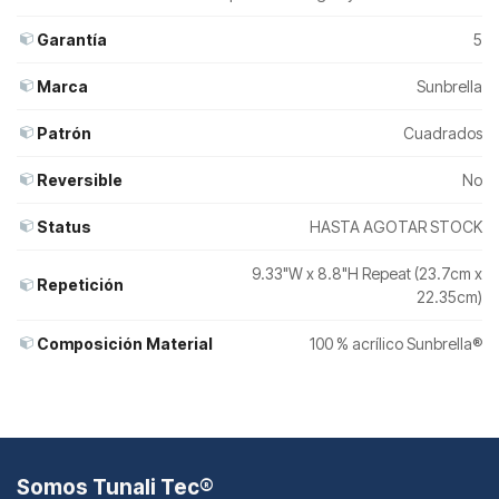
Garantía
5
Marca
Sunbrella
Patrón
Cuadrados
Reversible
No
Status
HASTA AGOTAR STOCK
9.33"W x 8.8"H Repeat (23.7cm x
Repetición
22.35cm)
Composición Material
100 % acrílico Sunbrella®
Somos Tunali Tec®